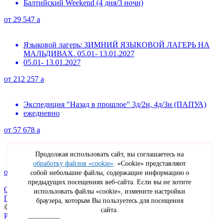
Балтийский Weekend (4 дня/3 ночи)
от
29 547
a
Языковой лагерь: ЗИМНИЙ ЯЗЫКОВОЙ ЛАГЕРЬ НА
МАЛЬДИВАХ. 05.01- 13.01.2027
05.01- 13.01.2027
от
212 257
a
Экспедиция "Назад в прошлое" 3д/2н, 4д/3н (ПАПУА)
ежедневно
от
57 678
a
Продолжая использовать сайт, вы соглашаетесь на
о. Пхукет - Бангкок
обработку файлов «cookie»
. «Cookie» представляют
от
99 450
a
собой небольшие файлы, содержащие информацию о
предыдущих посещениях веб-сайта. Если вы не хотите
О проекте
Контакты
использовать файлы «cookie», измените настройки
Политика конфиденциальности
браузера, которым Вы пользуетесь для посещения
© 2014—2026 ПАКС. FIT Индивидуальные туры
сайта.
Разработка сайта