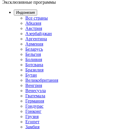
Эксклюзивные программы
Индонезия
Все страны
Абхазия
Австрия
Азербайджан
Аргентина
Армения
Беларусь
Бельгия
Боливия
Ботсвана
Бразилия
Бутан
Великобритания
Венгрия
Венесуэла
Гватемала
Германия
Гондурас
Гонконг
Грузия
Египет
Замбия