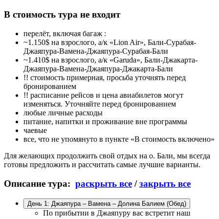
В стоимость тура не входит
перелёт, включая багаж :
~1.150$ на взрослого, а/к «Lion Air», Бали-Сурабая-
Джаяпура-Вамена-Джаяпура-Сурабая-Бали
~1.410$ на взрослого, а/к «Garuda», Бали-Джакарта-
Джаяпура-Вамена-Джаяпура-Джакарта-Бали
!! стоимость примерная, просьба уточнять перед
бронированием
!! расписание рейсов и цена авиабилетов могут
изменяться. Уточняйте перед бронированием
любые личные расходы
питание, напитки и проживание вне программы
чаевые
все, что не упомянуто в пункте «В стоимость включено»
Для желающих продолжить свой отдых на о. Бали, мы всегда
готовы предложить и рассчитать самые лучшие варианты.
Описание тура:
раскрыть все
/
закрыть все
День 1: Джаяпура – Вамена – Долина Балием (Oбед)
По прибытии в Джаяпуру вас встретит наш