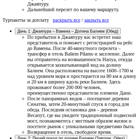
Джаяпуру.
Дальнейший перелет по вашему маршруту.
Турпакеты за доплату
раскрыть все
/
закрыть все
День 1: Джаяпура – Вамена – Долина Балием (Oбед)
По прибытии в Джаяпуру вас встретит наш
представитель и поможет с регистрацией на рейс
до Вамены. После 40-минутного перелета –
трансфер в отель Baliem Pilamo и заселение. Далее
вы отправитесь на возвышенность Напуа, откуда
открывается захватывающий вид на долину
Балием. Она расположена на высоте 1600–1700 м
над уровнем моря и простирается на 80 км в длину
и 20 км в ширину вдоль реки Балием. Здесь
проживают более 200 000 человек,
преимущественно представители племени Дани.
После панорамных видов – посещение деревни
Синатма, затем 20-минутный спуск в город для
обеда. Последняя остановка дня – деревня
Весапут, где вы увидите традиционный подвесной
мост, познакомитесь с местным образом жизни и
посетите рынок с уникальными предметами быта.
Возвращение в отель, свободное время.
День 2: Пеший поход по долине Балием (Завтрак, Обед)