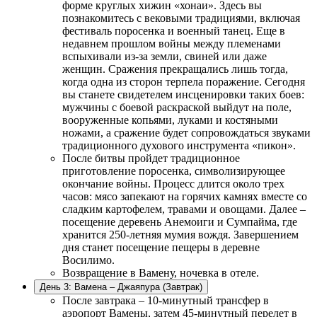
форме круглых хижин «хонаи». Здесь вы
познакомитесь с вековыми традициями, включая
фестиваль поросенка и военный танец. Еще в
недавнем прошлом войны между племенами
вспыхивали из-за земли, свиней или даже
женщин. Сражения прекращались лишь тогда,
когда одна из сторон терпела поражение. Сегодня
вы станете свидетелем инсценировки таких боев:
мужчины с боевой раскраской выйдут на поле,
вооруженные копьями, луками и костяными
ножами, а сражение будет сопровождаться звуками
традиционного духового инструмента «пикон».
После битвы пройдет традиционное
приготовление поросенка, символизирующее
окончание войны. Процесс длится около трех
часов: мясо запекают на горячих камнях вместе со
сладким картофелем, травами и овощами. Далее –
посещение деревень Анемоиги и Сумпайма, где
хранится 250-летняя мумия вождя. Завершением
дня станет посещение пещеры в деревне
Восилимо.
Возвращение в Вамену, ночевка в отеле.
День 3: Вамена – Джаяпура (Завтрак)
После завтрака – 10-минутный трансфер в
аэропорт Вамены, затем 45-минутный перелет в