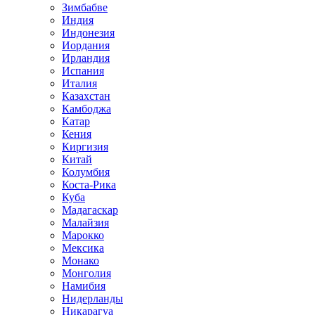
Зимбабве
Индия
Индонезия
Иордания
Ирландия
Испания
Италия
Казахстан
Камбоджа
Катар
Кения
Киргизия
Китай
Колумбия
Коста-Рика
Куба
Мадагаскар
Малайзия
Марокко
Мексика
Монако
Монголия
Намибия
Нидерланды
Никарагуа