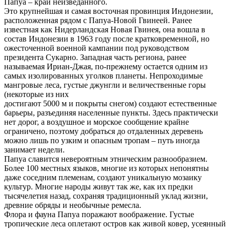
Папуа – край неизведанного.
Это крупнейшая и самая восточная провинция Индонезии,
расположенная рядом с Папуа-Новой Гвинеей. Ранее
известная как Нидерландская Новая Гвинея, она вошла в
состав Индонезии в 1963 году после кратковременной, но
ожесточенной военной кампании под руководством
президента Сукарно. Западная часть региона, ранее
называемая Ириан-Джая, по-прежнему остается одним из
самых изолированных уголков планеты. Непроходимые
мангровые леса, густые джунгли и величественные горы
(некоторые из них
достигают 5000 м и покрыты снегом) создают естественные
барьеры, разъединяя населенные пункты. Здесь практически
нет дорог, а воздушное и морское сообщение крайне
ограничено, поэтому добраться до отдаленных деревень
можно лишь по узким и опасным тропам – путь иногда
занимает недели.
Папуа славится невероятным этническим разнообразием.
Более 100 местных языков, многие из которых непонятны
даже соседним племенам, создают уникальную мозаику
культур. Многие народы живут так же, как их предки
тысячелетия назад, сохраняя традиционный уклад жизни,
древние обряды и необычные ремесла.
Флора и фауна Папуа поражают воображение. Густые
тропические леса оплетают остров как живой ковер, усеянный