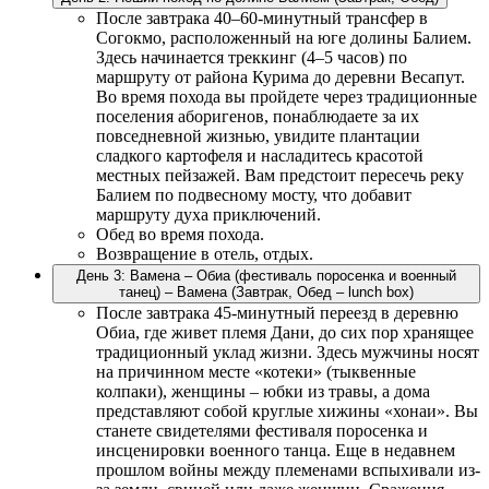
После завтрака 40–60-минутный трансфер в
Согокмо, расположенный на юге долины Балием.
Здесь начинается треккинг (4–5 часов) по
маршруту от района Курима до деревни Весапут.
Во время похода вы пройдете через традиционные
поселения аборигенов, понаблюдаете за их
повседневной жизнью, увидите плантации
сладкого картофеля и насладитесь красотой
местных пейзажей. Вам предстоит пересечь реку
Балием по подвесному мосту, что добавит
маршруту духа приключений.
Обед во время похода.
Возвращение в отель, отдых.
День 3: Вамена – Обиа (фестиваль поросенка и военный
танец) – Вамена (Завтрак, Обед – lunch box)
После завтрака 45-минутный переезд в деревню
Обиа, где живет племя Дани, до сих пор хранящее
традиционный уклад жизни. Здесь мужчины носят
на причинном месте «котеки» (тыквенные
колпаки), женщины – юбки из травы, а дома
представляют собой круглые хижины «хонаи». Вы
станете свидетелями фестиваля поросенка и
инсценировки военного танца. Еще в недавнем
прошлом войны между племенами вспыхивали из-