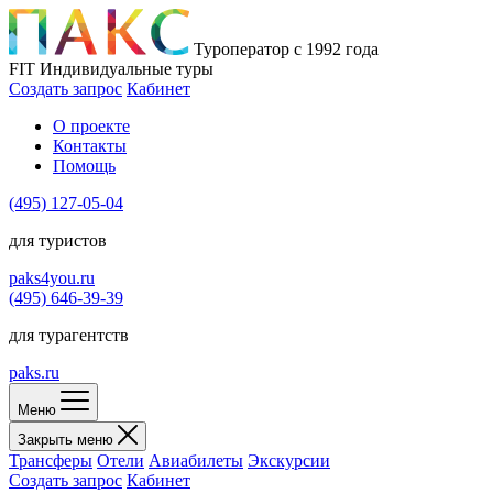
Туроператор с 1992 года
FIT
Индивидуальные туры
Создать запрос
Кабинет
О проекте
Контакты
Помощь
(495)
127-05-04
для туристов
paks4you.ru
(495)
646-39-39
для турагентств
paks.ru
Меню
Закрыть меню
Трансферы
Отели
Авиабилеты
Экскурсии
Создать запрос
Кабинет