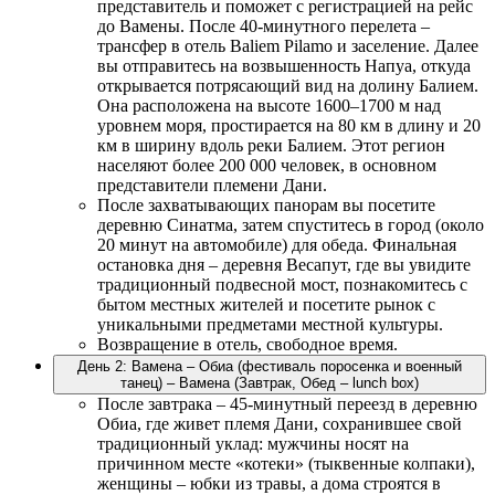
представитель и поможет с регистрацией на рейс
до Вамены. После 40-минутного перелета –
трансфер в отель Baliem Pilamo и заселение. Далее
вы отправитесь на возвышенность Напуа, откуда
открывается потрясающий вид на долину Балием.
Она расположена на высоте 1600–1700 м над
уровнем моря, простирается на 80 км в длину и 20
км в ширину вдоль реки Балием. Этот регион
населяют более 200 000 человек, в основном
представители племени Дани.
После захватывающих панорам вы посетите
деревню Синатма, затем спуститесь в город (около
20 минут на автомобиле) для обеда. Финальная
остановка дня – деревня Весапут, где вы увидите
традиционный подвесной мост, познакомитесь с
бытом местных жителей и посетите рынок с
уникальными предметами местной культуры.
Возвращение в отель, свободное время.
День 2: Вамена – Обиа (фестиваль поросенка и военный
танец) – Вамена (Завтрак, Обед – lunch box)
После завтрака – 45-минутный переезд в деревню
Обиа, где живет племя Дани, сохранившее свой
традиционный уклад: мужчины носят на
причинном месте «котеки» (тыквенные колпаки),
женщины – юбки из травы, а дома строятся в