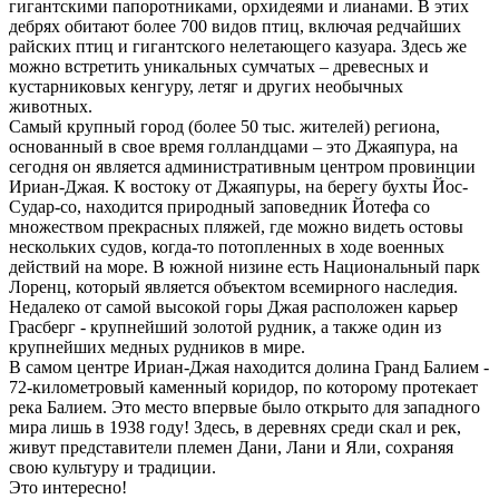
гигантскими папоротниками, орхидеями и лианами. В этих
дебрях обитают более 700 видов птиц, включая редчайших
райских птиц и гигантского нелетающего казуара. Здесь же
можно встретить уникальных сумчатых – древесных и
кустарниковых кенгуру, летяг и других необычных
животных.
Самый крупный город (более 50 тыс. жителей) региона,
основанный в свое время голландцами – это Джаяпура, на
сегодня он является административным центром провинции
Ириан-Джая. К востоку от Джаяпуры, на берегу бухты Йос-
Судар-со, находится природный заповедник Йотефа со
множеством прекрасных пляжей, где можно видеть остовы
нескольких судов, когда-то потопленных в ходе военных
действий на море. В южной низине есть Национальный парк
Лоренц, который является объектом всемирного наследия.
Недалеко от самой высокой горы Джая расположен карьер
Грасберг - крупнейший золотой рудник, а также один из
крупнейших медных рудников в мире.
В самом центре Ириан-Джая находится долина Гранд Балием -
72-километровый каменный коридор, по которому протекает
река Балием. Это место впервые было открыто для западного
мира лишь в 1938 году! Здесь, в деревнях среди скал и рек,
живут представители племен Дани, Лани и Яли, сохраняя
свою культуру и традиции.
Это интересно!