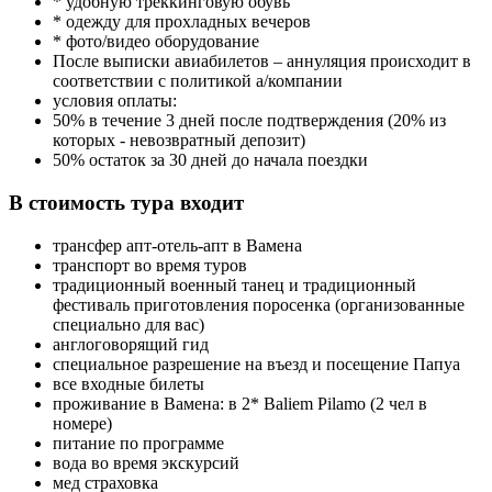
* удобную треккинговую обувь
* одежду для прохладных вечеров
* фото/видео оборудование
После выписки авиабилетов – аннуляция происходит в
соответствии с политикой а/компании
условия оплаты:
50% в течение 3 дней после подтверждения (20% из
которых - невозвратный депозит)
50% остаток за 30 дней до начала поездки
В стоимость тура входит
трансфер апт-отель-апт в Вамена
транспорт во время туров
традиционный военный танец и традиционный
фестиваль приготовления поросенка (организованные
специально для вас)
англоговорящий гид
специальное разрешение на въезд и посещение Папуа
все входные билеты
проживание в Вамена: в 2* Baliem Pilamo (2 чел в
номере)
питание по программе
вода во время экскурсий
мед страховка