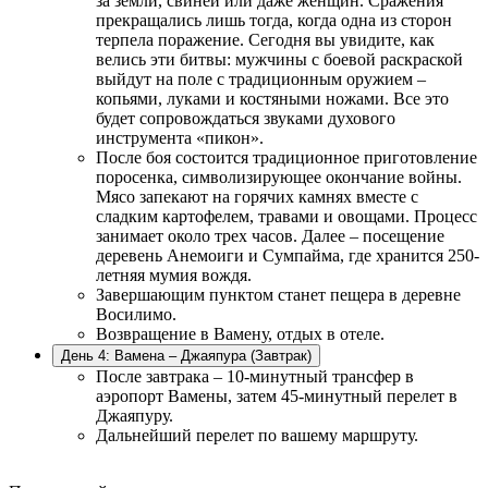
за земли, свиней или даже женщин. Сражения
прекращались лишь тогда, когда одна из сторон
терпела поражение. Сегодня вы увидите, как
велись эти битвы: мужчины с боевой раскраской
выйдут на поле с традиционным оружием –
копьями, луками и костяными ножами. Все это
будет сопровождаться звуками духового
инструмента «пикон».
После боя состоится традиционное приготовление
поросенка, символизирующее окончание войны.
Мясо запекают на горячих камнях вместе с
сладким картофелем, травами и овощами. Процесс
занимает около трех часов. Далее – посещение
деревень Анемоиги и Сумпайма, где хранится 250-
летняя мумия вождя.
Завершающим пунктом станет пещера в деревне
Восилимо.
Возвращение в Вамену, отдых в отеле.
День 4: Вамена – Джаяпура (Завтрак)
После завтрака – 10-минутный трансфер в
аэропорт Вамены, затем 45-минутный перелет в
Джаяпуру.
Дальнейший перелет по вашему маршруту.