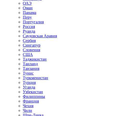
ОАЭ
Оман
Панама
Перу
Португалия
Россия
Руанда
Саудовская Аравия
Сербия
Сингапур
Словения
США
Таджикистан
Таиланд
Танзания
Тунис
Туркменистан
Турция
Уганда
Узбекистан
Филиппины
Франция
Чехия
Чили
Шри-Ланка