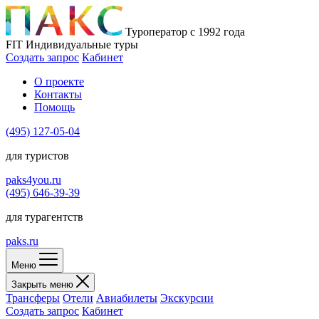
Туроператор с 1992 года
FIT
Индивидуальные туры
Создать запрос
Кабинет
О проекте
Контакты
Помощь
(495)
127-05-04
для туристов
paks4you.ru
(495)
646-39-39
для турагентств
paks.ru
Меню
Закрыть меню
Трансферы
Отели
Авиабилеты
Экскурсии
Создать запрос
Кабинет