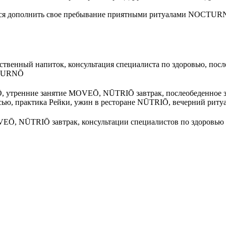
ется дополнить свое пребывание приятными ритуалами NOCTUR
ветственный напиток, консультация специалиста по здоровью, 
CTURNŌ
, утренние занятие MOVEŌ, NŪTRIŌ завтрак, послеобеденное 
ю, практика Рейки, ужин в ресторане NŪTRIŌ, вечерний ри
Ō, NŪTRIŌ завтрак, консультации специалистов по здоровью п