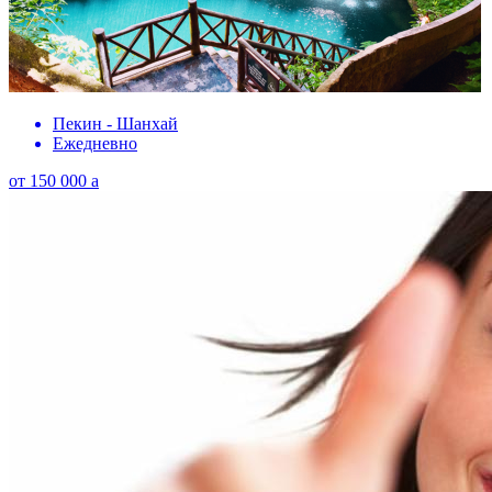
Пекин - Шанхай
Ежедневно
от
150 000
a