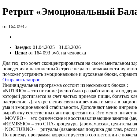
Ретрит «Эмоциональный Баланс
от 164 093
a
Заезды:
01.04.2025 - 31.03.2026
Цена:
от 164 093 руб. на человека
Для тех, кто хочет сконцентрироваться на своем ментальном зд
поведения и накопленный стресс не дают возможности чувс
поможет устранить эмоциональные и духовные блоки, справить
Отправить запрос
Индивидуальная программа состоит из нескольких блоков :
«NUTRIO» – это питание (меню было разработано для поддержк
который достигается за счет частых приемов пищи, богатых к
настроение. Для укрепления связи кишечника и мозга в раци
ума и эмоциональной стабильности. Дополняют меню ингреди
выработку естественных антидепрессантов. Это меню питает не
«MOVEO» – это физические и восстанавливающие занятия (мед
«REMISSIO» – это СПА-процедуры (аромамассаж, целительная 
«NOCTURNO» – ритуалы (лавандовая подушка для глаз, рассла
По приезду программа корректируется в соответствии с пожела