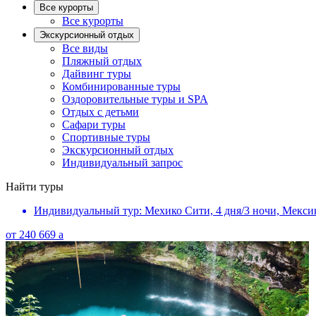
Все курорты
Все курорты
Экскурсионный отдых
Все виды
Пляжный отдых
Дайвинг туры
Комбинированные туры
Оздоровительные туры и SPA
Отдых с детьми
Сафари туры
Спортивные туры
Экскурсионный отдых
Индивидуальный запрос
Найти туры
Индивидуальный тур: Мехико Сити, 4 дня/3 ночи, Мекси
от
240 669
a