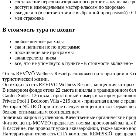
составление персонализированного ретрит – журнала с 
доступ к еженедельным мастер-классам по здоровью
ежедневно (в соответствии с выбранной программой) 
мед страховка
В стоимость тура не входит
любые личные расходы
еда и напитки не по программе
проживание вне программы
авиаперелеты, визы
все, что не упомянуто в пункте «В стоимость включено»
Отель REVĪVŌ Wellness Resort расположен на территории в 3 г
туристической жизни.
Он входит в сеть REVIVO Wellness Resorts, концепция которых
В номерном фонде отеля 22 сьюта и виллы в традиционном бал
Garden Suite - 126 кв.м - просторный номер, в котором распол
Private Pool 1 Bedroom Villa - 215 кв.м - приватная вилла с т
Ресторан NŪTRIŌ при отеле следует концепции «от фермы до с
белков, оптимальным соотношением
полезных жиров и углеводов. Качественные органические проду
Фитнес центр MOVEO предлагает гостям просторный зал для йо
В бассейне, где проводят уроки аквааэробики, также можно вос
На территории отеля есть СПА комплекс REMISSIŌ, где предс