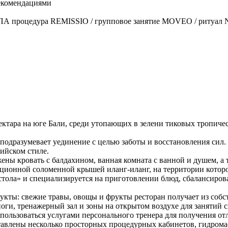
рекомендациями
: СПА процедура REMISSIO / групповое занятие MOVEO / риту
ектара на юге Бали, среди утопающих в зелени тиковых тропиче
 подразумевает уединение с целью заботы и восстановления сил
ийском стиле.
ожены кровать с балдахином, ванная комната с ванной и душем, а
радиционной соломенной крышей иланг-иланг, на территории котор
тола» и специализируется на приготовлении блюд, сбалансиров
кты: свежие травы, овощы и фрукты ресторан получает из собст
ги, тренажерный зал и зоны на открытом воздухе для занятий с
пользоваться услугами персонального тренера для получения отл
тавлены несколько просторных процедурных кабинетов, гидром