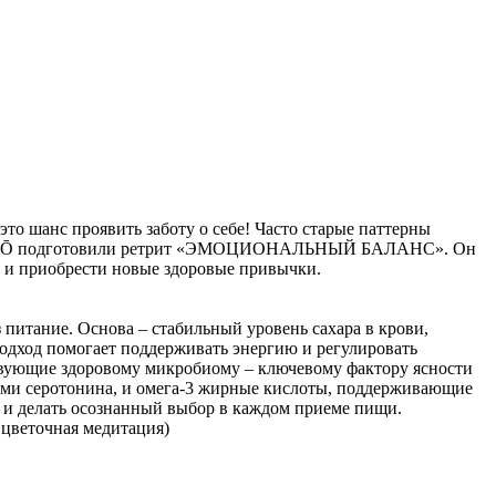
это шанс проявить заботу о себе! Часто старые паттерны
ы REVĪVŌ подготовили ретрит «ЭМОЦИОНАЛЬНЫЙ БАЛАНС». Он
е и приобрести новые здоровые привычки.
питание. Основа – стабильный уровень сахара в крови,
подход помогает поддерживать энергию и регулировать
твующие здоровому микробиому – ключевому фактору ясности
ами серотонина, и омега-3 жирные кислоты, поддерживающие
и и делать осознанный выбор в каждом приеме пищи.
цветочная медитация)