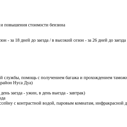
т и повышения стоимости бензина
н - за 18 дней до заезда / в высокий сезон - за 26 дней до заезда
вой службы, помощь с получением багажа и прохождением тамож
–район Нуса Дуа)
ень заезда - ужин, в день выезда - завтрак)
ода
бассейну с контрастной водой, паровым комнатам, инфракрасной д