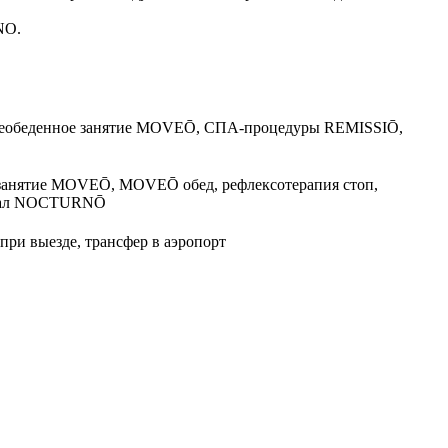
NO.
послеобеденное занятие MOVEŌ, СПА-процедуры REMISSIŌ,
занятие MOVEŌ, MOVEŌ обед, рефлексотерапия стоп,
туал NOCTURNŌ
ри выезде, трансфер в аэропорт