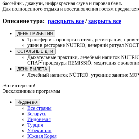
бассейны, джакузи, инфракрасная сауна и паровая баня.
Для полноценного отдыха и восстановления гостям предлага
Описание тура:
раскрыть все
/
закрыть все
ДЕНЬ ПРИБЫТИЯ
Трансфер из аэропорта в отель, регистрация, при
ужин в ресторане NŪTRIŌ, вечерний ритуал NO
ОСТАЛЬНЫЕ ДНИ
Дыхательные практики, лечебный напиток NŪTRIŌ
СПАпроцедуры REMISSIŌ, медитация с живопись
ДЕНЬ ВЫЛЕТА
Лечебный напиток NŪTRIŌ, утренние занятие MOVE
Это интересно!
Эксклюзивные программы
Индонезия
Все страны
Беларусь
Индонезия
Турция
Узбекистан
Южная Корея