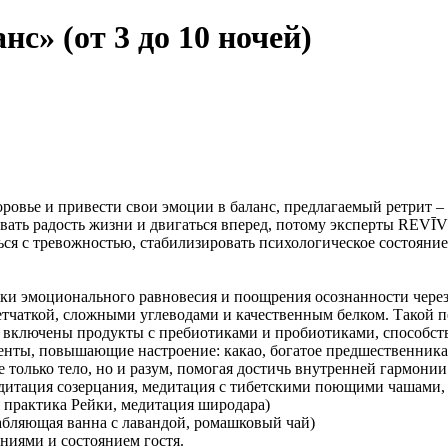
» (от 3 до 10 ночей)
оровье и привести свои эмоции в баланс, предлагаемый ретрит – 
твовать радость жизни и двигаться вперед, потому эксперт
ся с тревожностью, стабилизировать психологическое состояни
и эмоционального равновесия и поощрения осознанности через 
летчаткой, сложными углеводами и качественным белком. Такой 
он включены продукты с пребиотиками и пробиотиками, способс
енты, повышающие настроение: какао, богатое предшественник
 только тело, но и разум, помогая достичь внутренней гармони
итация coзерцания, медитация с тибетскими поющими чашами, 
практика Рейки, медитация широдара)
бляющая ванна с лавандой, ромашковый чай)
ниями и состоянием гостя.