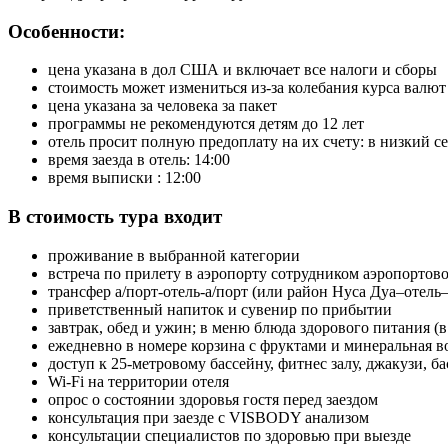
Особенности:
цена указана в дол США и включает все налоги и сборы
стоимость может измениться из-за колебания курса валю
цена указана за человека за пакет
программы не рекомендуются детям до 12 лет
отель просит полную предоплату на их счету: в низкий сезо
время заезда в отель: 14:00
время выписки : 12:00
В стоимость тура входит
проживание в выбранной категории
встреча по прилету в аэропорту сотрудником аэропорто
трансфер а/порт-отель-а/порт (или район Нуса Дуа–отель
приветственный напиток и сувенир по прибытии
завтрак, обед и ужин; в меню блюда здорового питания (в д
ежедневно в номере корзина с фруктами и минеральная в
доступ к 25-метровому бассейну, фитнес залу, джакузи, 
Wi-Fi на территории отеля
опрос о состоянии здоровья гостя перед заездом
консультация при заезде с VISBODY анализом
консультации специалистов по здоровью при выезде